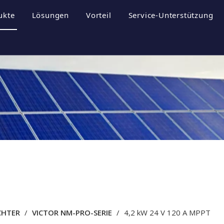
ukte
Lösungen
Vorteil
Service-Unterstützung
rofil
nergiespeichersysteme
Broschüren
ultur
hotovoltaik-Wechselrichter
Herunterladen
hotovoltaikanlage
FAQ
til
Videos
CHTER
/
VICTOR NM-PRO-SERIE
/
4,2 kW 24 V 120 A MPPT