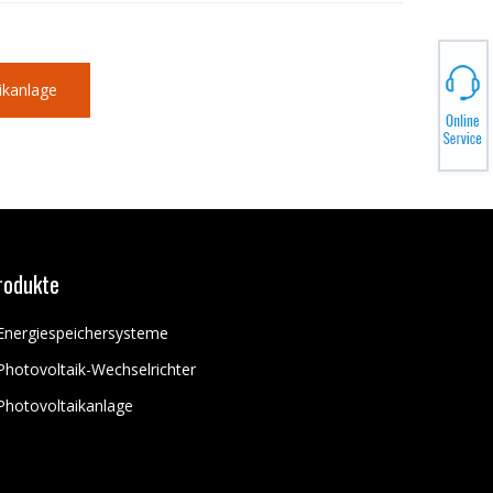
ikanlage
rodukte
Energiespeichersysteme
Photovoltaik-Wechselrichter
Photovoltaikanlage