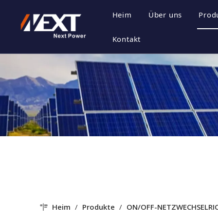
Heim
Über uns
Prod
Unternehmensp
E
Kontakt
Unternehmensk
P
Zertifikat Ehre
P
Unternehmenss
Heim
/
Produkte
/
ON/OFF-NETZWECHSELRI