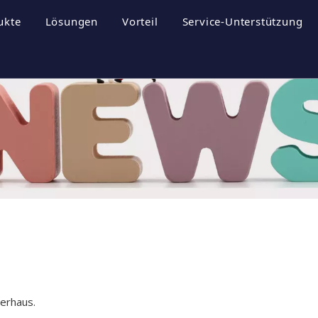
ukte
Lösungen
Vorteil
Service-Unterstützung
rofil
nergiespeichersysteme
Broschüren
ultur
hotovoltaik-Wechselrichter
Herunterladen
hotovoltaikanlage
FAQ
til
Videos
erhaus.