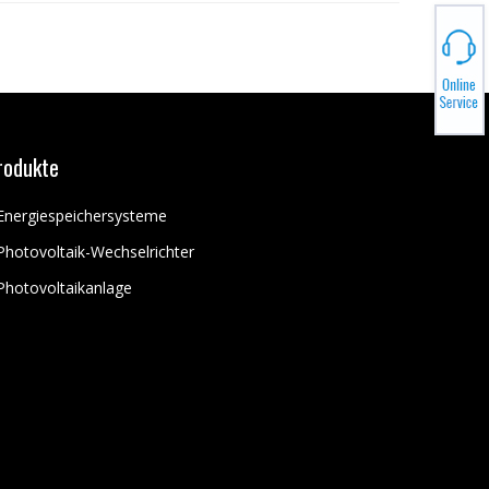
rodukte
Energiespeichersysteme
Photovoltaik-Wechselrichter
Photovoltaikanlage