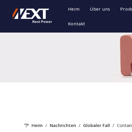
Heim
Über uns
Prod
Unternehmensp
E
Kontakt
Unternehmensk
P
Zertifikat Ehre
P
Unternehmenss
Heim
/
Nachrichten
/
Globaler Fall
/
Contain