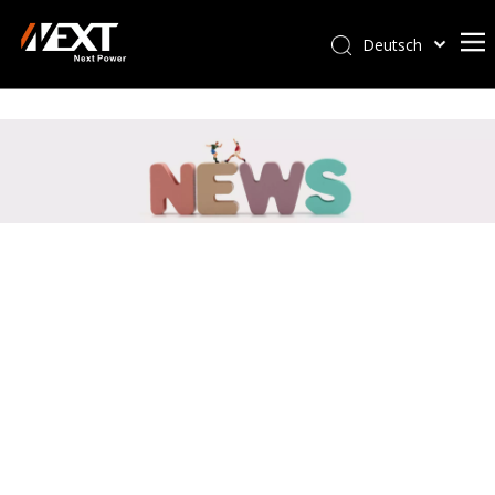
Deutsch
Afrikaans
Heim
Kiswahili
ไทย
Über uns
Italiano
Produkte
Português
Lösungen
Español
Vorteil
Pусский
Français
Service-Unterstützung
العربية
Fall
简体中文
Nachrichten
English
Kontakt