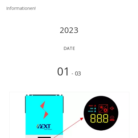
Informationen!
2023
DATE
01
- 03
Was
Der
Sola
ist