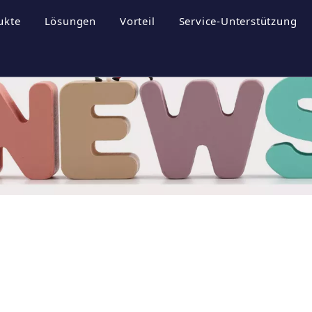
ukte
Lösungen
Vorteil
Service-Unterstützung
rofil
nergiespeichersysteme
Broschüren
ultur
hotovoltaik-Wechselrichter
Herunterladen
hotovoltaikanlage
FAQ
til
Videos