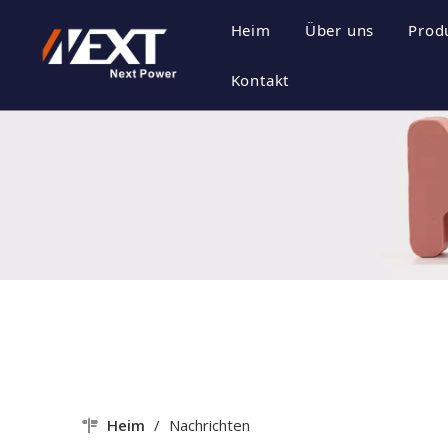
Heim
Über uns
Prod
Unternehmensp
E
Kontakt
Unternehmensk
P
Zertifikat Ehre
P
Unternehmenss
Heim
/
Nachrichten