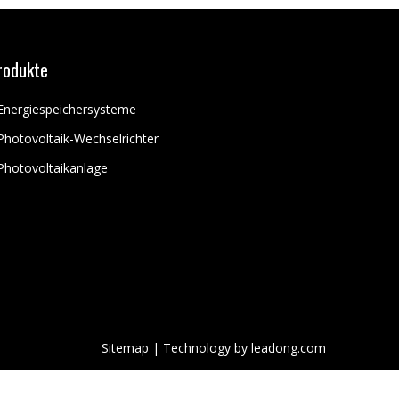
rodukte
Energiespeichersysteme
Photovoltaik-Wechselrichter
Photovoltaikanlage
Sitemap
| Technology by
leadong.com