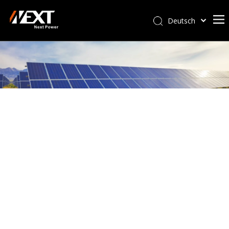
Deutsch
Afrikaans
Kiswahili
ไทย
Italiano
Português
Español
Pусский
Français
العربية
简体中文
English