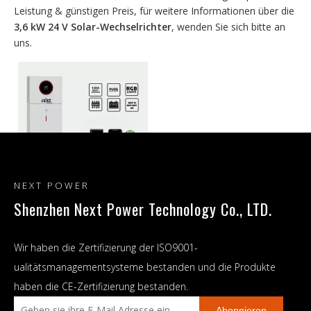
Leistung & günstigen Preis, für weitere Informationen über die
3,6 kW 24 V Solar-Wechselrichter
, wenden Sie sich bitte an
uns.
NEXT POWER
Shenzhen Next Power Technology Co., LTD.
All-in-One-Energiesystem 3,6
kW 24 V für Zuhause mit
Solar-Wechselrichter mit
Wir haben die Zertifizierung der ISO9001-
zwei Ausgängen
ualitätsmanagementsysteme bestanden und die Produkte
haben die CE-Zertifizierung bestanden.
Abonnieren