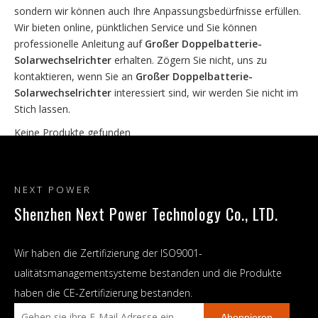
sondern wir können auch Ihre Anpassungsbedürfnisse erfüllen.
Wir bieten online, pünktlichen Service und Sie können
professionelle Anleitung auf
Großer Doppelbatterie-
Solarwechselrichter
erhalten. Zögern Sie nicht, uns zu
kontaktieren, wenn Sie an
Großer Doppelbatterie-
Solarwechselrichter
interessiert sind, wir werden Sie nicht im
Stich lassen.
Keine Produkte gefunden
NEXT POWER
Shenzhen Next Power Technology Co., LTD.
Wir haben die Zertifizierung der ISO9001-
ualitätsmanagementsysteme bestanden und die Produkte
haben die CE-Zertifizierung bestanden.
Abonnieren