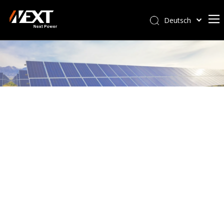
Deutsch
Afrikaans
Kiswahili
ไทย
Italiano
Português
Español
Pусский
Français
العربية
简体中文
English