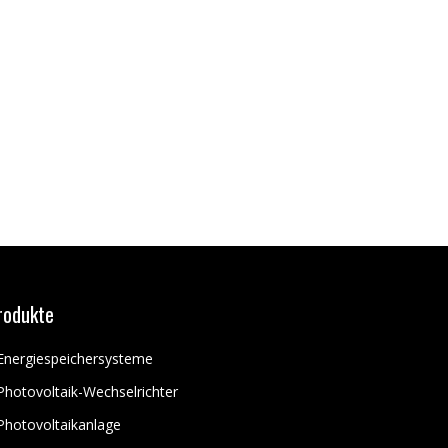
rodukte
Energiespeichersysteme
Photovoltaik-Wechselrichter
Photovoltaikanlage