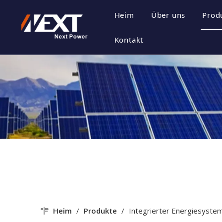
Heim
Über uns
Prod
Unternehmensp
E
Kontakt
Unternehmensk
P
Zertifikat Ehre
P
Unternehmenss
Heim
/
Produkte
/
Integrierter Energiesyste