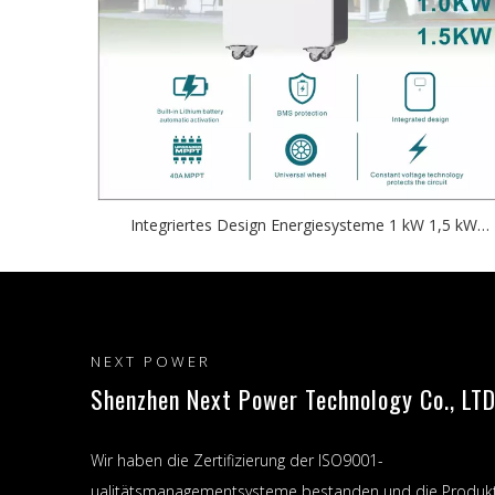
Integriertes Design Energiesysteme 1 kW 1,5 kW
netzunabhängige Solarwechselrichter-
Konstantspannungstechnologie schützt den Stromkrei
NEXT POWER
Shenzhen Next Power Technology Co., LTD
Wir haben die Zertifizierung der ISO9001-
ualitätsmanagementsysteme bestanden und die Produk