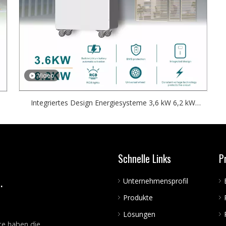
Video
Integriertes Design Energiesysteme 3,6 kW 6,2 kW
On/Off-Grid-Solarwechselrichter mit integrierter
s
automatischer Aktivierung der Lithiumbatterie
Schnelle Links
P
.
Unternehmensprofil
Produkte
Lösungen
te haben die