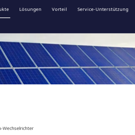
ukte
Lösungen
Vorteil
Service-Unterstützung
rofil
nergiespeichersysteme
Broschüren
ultur
hotovoltaik-Wechselrichter
Herunterladen
hotovoltaikanlage
FAQ
til
Videos
m-Wechselrichter