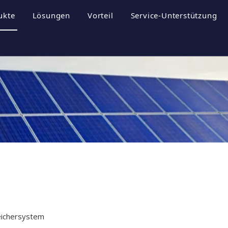
ukte
Lösungen
Vorteil
Service-Unterstützung
rofil
nergiespeichersysteme
Broschüren
ultur
hotovoltaik-Wechselrichter
Herunterladen
hotovoltaikanlage
FAQ
til
Videos
eichersystem