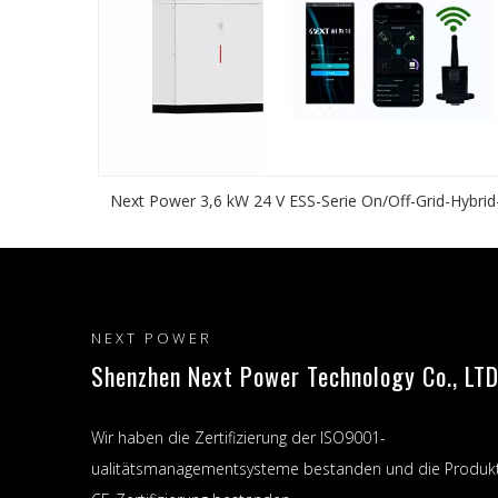
Next Power 3,6 kW 24 V ESS-Serie On/Off-Grid-Hybrid
Solar-Wechselrichter-Hersteller für Solarenergie-
Speichersysteme in einem
NEXT POWER
Shenzhen Next Power Technology Co., LTD
Wir haben die Zertifizierung der ISO9001-
ualitätsmanagementsysteme bestanden und die Produk