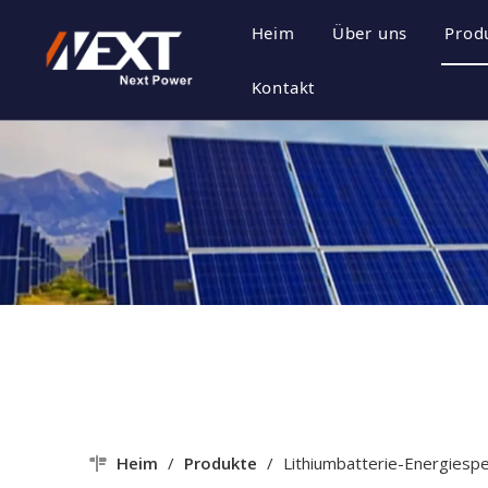
Heim
Über uns
Prod
Unternehmensp
E
Kontakt
Unternehmensk
P
Zertifikat Ehre
P
Unternehmenss
Heim
/
Produkte
/
Lithiumbatterie-Energiesp