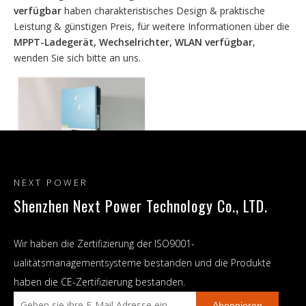
verfügbar
haben charakteristisches Design & praktische
Leistung & günstigen Preis, für weitere Informationen über die
MPPT-Ladegerät, Wechselrichter, WLAN verfügbar
,
wenden Sie sich bitte an uns.
NEXT POWER
Shenzhen Next Power Technology Co., LTD.
3,6 kW, 4,2 kW, 6,2 kW
MPPT-Ladegerät,
Wir haben die Zertifizierung der ISO9001-
Wechselrichter, WLAN
ualitätsmanagementsysteme bestanden und die Produkte
verfügbar
haben die CE-Zertifizierung bestanden.
Abonnieren