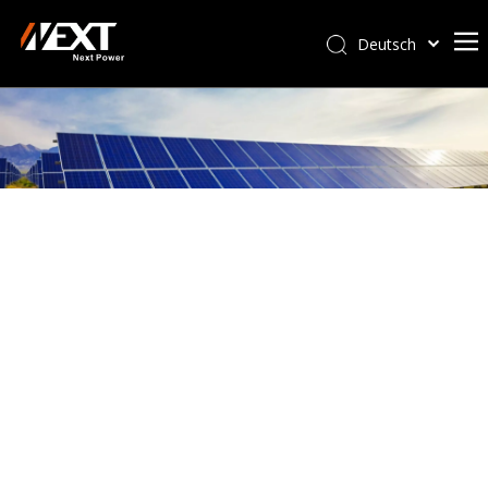
Deutsch
Afrikaans
Kiswahili
ไทย
Italiano
Português
Español
Pусский
Français
العربية
简体中文
English