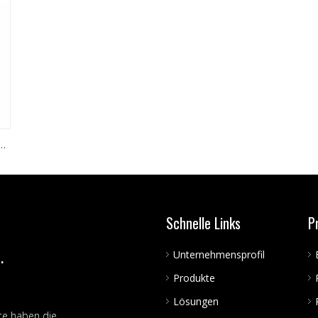
d-
t
Schnelle Links
P
.
Unternehmensprofil
Produkte
Lösungen
te haben die