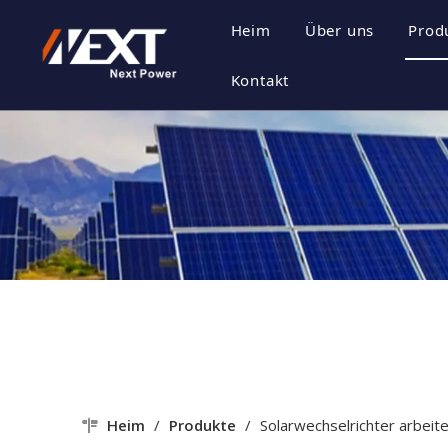
Heim
Über uns
Prod
Unternehmensp
E
Kontakt
Unternehmensk
P
Zertifikat Ehre
P
Unternehmenss
Heim
/
Produkte
/
Solarwechselrichter arbeite