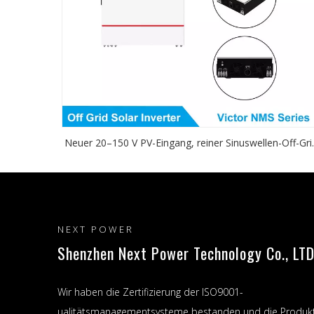
Neuer 20–150 V PV-Eingang, reiner Sinuswellen-Off-Gri
MPPT-Solar-Wechselrichter, 1000 W, 12 V, funktionier
mit Batterien
NEXT POWER
Shenzhen Next Power Technology Co., LTD
Wir haben die Zertifizierung der ISO9001-
ualitätsmanagementsysteme bestanden und die Produk