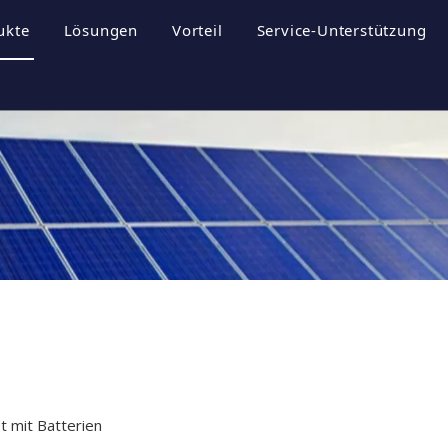
ukte
Lösungen
Vorteil
Service-Unterstützung
rofil
nergiespeichersysteme
Broschüren
ultur
hotovoltaik-Wechselrichter
Herunterladen
hotovoltaikanlage
FAQ
til
Videos
t mit Batterien