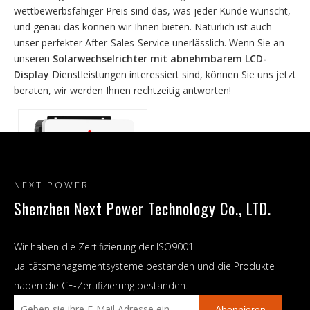
wettbewerbsfähiger Preis sind das, was jeder Kunde wünscht,
und genau das können wir Ihnen bieten. Natürlich ist auch
unser perfekter After-Sales-Service unerlässlich. Wenn Sie an
unseren
Solarwechselrichter mit abnehmbarem LCD-
Display
Dienstleistungen interessiert sind, können Sie uns jetzt
beraten, wir werden Ihnen rechtzeitig antworten!
NEXT POWER
Shenzhen Next Power Technology Co., LTD.
Wir haben die Zertifizierung der ISO9001-
Next Power Factory Neuer
ualitätsmanagementsysteme bestanden und die Produkte
Hybrid-Solar-Wechselrichter
haben die CE-Zertifizierung bestanden.
Vorverkauf 3600 W
Ausgangsleistung Gebaut
Abonnieren