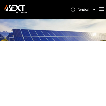
Deutsch
Afrikaans
Kiswahili
ไทย
Italiano
Português
Español
Pусский
Français
العربية
简体中文
English