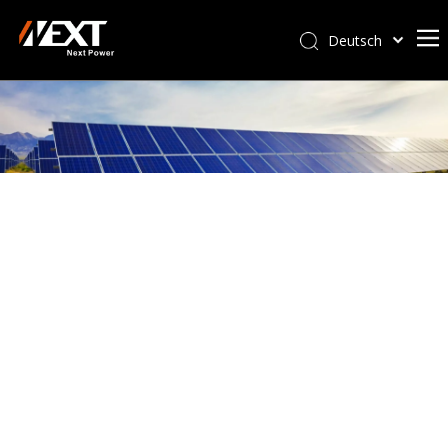
Deutsch
Afrikaans
Kiswahili
ไทย
Italiano
Português
Español
Pусский
Français
العربية
简体中文
English