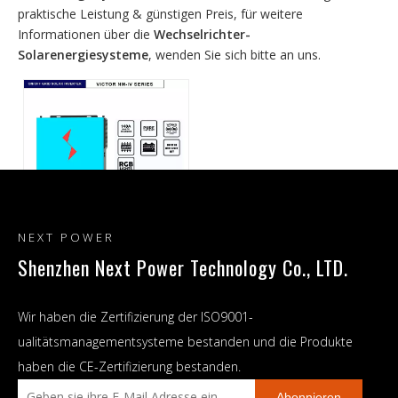
praktische Leistung & günstigen Preis, für weitere
Informationen über die
Wechselrichter-
Solarenergiesysteme
, wenden Sie sich bitte an uns.
Video
NEXT POWER
Shenzhen Next Power Technology Co., LTD.
NEXT 6,2 kW 48 V Hybrid-
On/Off-Grid-Solar-All-in-One-
Wechselrichter-
Wir haben die Zertifizierung der ISO9001-
Solarenergiesysteme, reine
ualitätsmanagementsysteme bestanden und die Produkte
Sinuswellen-Wechselrichter,
haben die CE-Zertifizierung bestanden.
120 A MPPT integriert
Abonnieren