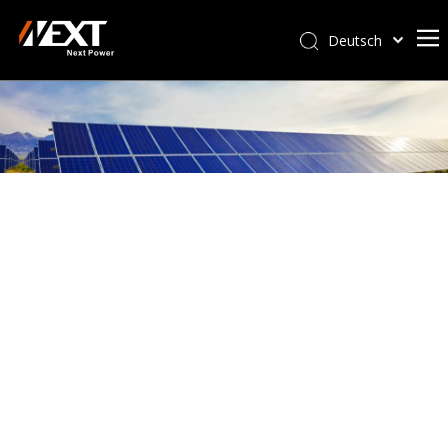
Deutsch
Afrikaans
Kiswahili
ไทย
Italiano
Português
Español
Pусский
Français
العربية
简体中文
English